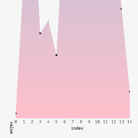
0
1
2
3
4
5
6
7
8
9
10
11
12
13
14
value
index
2
59
99
35
40
26
85
65
72
63
75
94
84
45
11